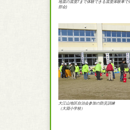
地震の震度7まで体験できる震度体験車で
部会)
大江山地区自治会参加の防災訓練
（大淵小学校）