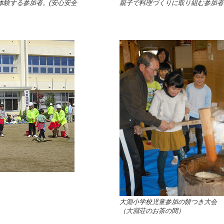
体験する参加者。(安心安全
親子で料理づくりに取り組む参加者
大淵小学校児童参加の餅つき大会
（大淵荘のお茶の間）