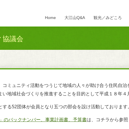
Home
大江山Q&A
観光／みどころ
ィ協議会
、コミュニティ活動をつうじて地域の人々が助け合う住民自治
よい地域社会づくりを推進することを目的として平成１８年４
とする52団体が会員となり五つの部会を設け活動しております
」のバックナンバー、事業計画書、予算書
は、コチラから参照