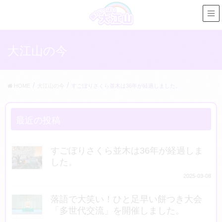
大江山の今
HOME
大江山の今
すごぼりさくら並木は36年が経過しました。
最近の投稿
すごぼりさくら並木は36年が経過しま
した。
2025-03-08
落語で大笑い！ひと足早い餅つき大会
「多世代交流」を開催しました。