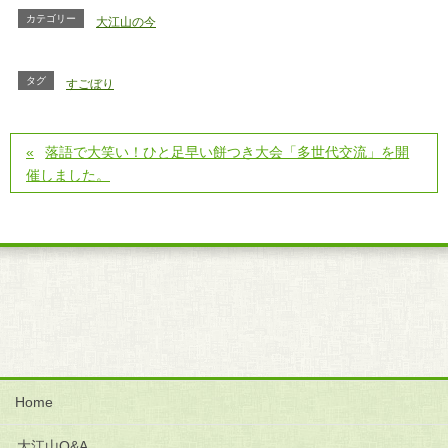
カテゴリー
大江山の今
タグ
すごぼり
落語で大笑い！ひと足早い餅つき大会「多世代交流」を開
催しました。
Home
大江山Q&A